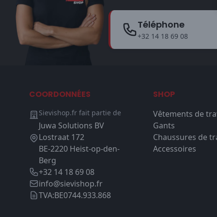
Téléphone
+32 14 18 69 08
COORDONNÉES
SHOP
Sievishop.fr fait partie de
Vêtements de tra
Juwa Solutions BV
Gants
Lostraat 172
Chaussures de tra
BE-2220 Heist-op-den-
Accessoires
Berg
+32 14 18 69 08
info@sievishop.fr
TVA:
BE0744.933.868