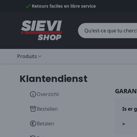
Passer au contenu
Retours faciles en libre service
Produits
Klantendienst
GARAN
Overzicht
Bestellen
Is er 
Betalen
>