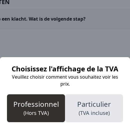
TEN
 een klacht. Wat is de volgende stap?
Choisissez l'affichage de la TVA
Veuillez choisir comment vous souhaitez voir les
prix.
Professionnel
Particulier
ours là pour vous
(Hors TVA)
(TVA incluse)
undi au vendredi de 09:00 à 17:30. Prêts à répondre à tout