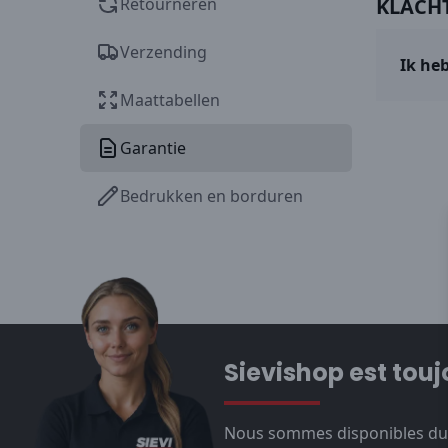
Retourneren
KLACH
Verzending
Ik heb
Maattabellen
Garantie
Bedrukken en borduren
Sievishop est touj
Nous sommes disponibles du l