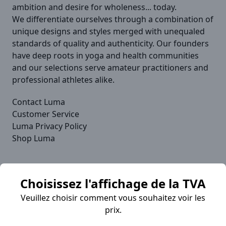
ambition and desire for wholeness... today.
We differentiate ourselves through a combination of
unique designs and styles merged with unequaled
standards of quality and authenticity. Our founders
have deep roots in yoga and health communities
and our selections serve amateur practitioners and
professional athletes alike.
Contact Luma
Customer Service
Luma Privacy Policy
Shop Luma
Choisissez l'affichage de la TVA
Veuillez choisir comment vous souhaitez voir les
Sievishop est toujours là pour vous
prix.