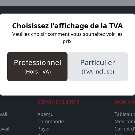
ours là pour vous
Choisissez l'affichage de la TVA
Veuillez choisir comment vous souhaitez voir les
undi au vendredi de 09:00 à 17:30. Prêts à répondre à tout
prix.
WhatsApp
Professionnel
Particulier
Start chat
(Hors TVA)
(TVA incluse)
SERVICE CLIENTS
MON C
vail
Aperçu
Tableau 
Commande
Mes co
vail
Payer
Carnet d