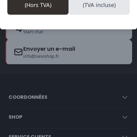
(Hors TVA)
(TVA incluse)
+32 14 18 69 08
WhatsApp
Start chat
Envoyer un e-mail
info@sievishop.fr
COORDONNÉES
SHOP
SERVICE CLIENTS