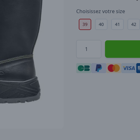
Choisissez votre
size
39
40
41
42
Quantité