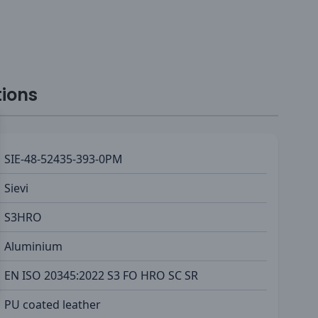
tions
SIE-48-52435-393-0PM
Sievi
S3HRO
Aluminium
EN ISO 20345:2022 S3 FO HRO SC SR
PU coated leather