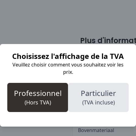
Plus d'informa
Choisissez l'affichage de la TVA
Veuillez choisir comment vous souhaitez voir les
age marquées par une
SKU
prix.
re résistante aux
 en Kevlar. Protection
Marque
 en acier et claque à
Professionnel
Particulier
S-normering
(Hors TVA)
(TVA incluse)
Teenbescherming
Veiligheidsklasse
Bovenmateriaal