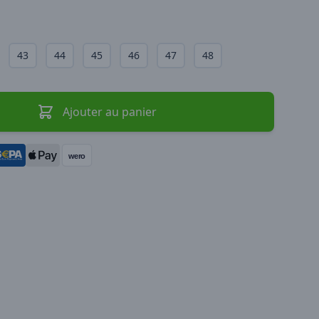
43
44
45
46
47
48
Ajouter au panier
wero