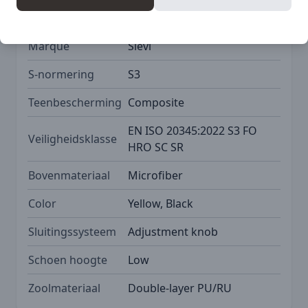
SKU
SIE-43-52301-392-92M
Marque
Sievi
S-normering
S3
Teenbescherming
Composite
EN ISO 20345:2022 S3 FO
Veiligheidsklasse
HRO SC SR
Bovenmateriaal
Microfiber
Color
Yellow, Black
Sluitingssysteem
Adjustment knob
Schoen hoogte
Low
Zoolmateriaal
Double-layer PU/RU