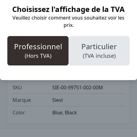
L’antidérapant Spiky Plus est utilisable avec
Choisissez l'affichage de la TVA
n’importe quelles chaussures. Facile à mettre en
Veuillez choisir comment vous souhaitez voir les
place, il améliore l’adhérence de manière
prix.
décisive.
Professionnel
Particulier
(Hors TVA)
(TVA incluse)
Plus d'informations
SKU
SIE-00-99751-002-00M
Marque
Sievi
Color
Blue, Black