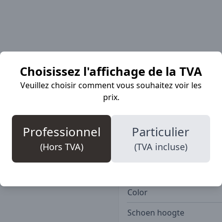
Plus d'informa
Choisissez l'affichage de la TVA
Veuillez choisir comment vous souhaitez voir les
prix.
umides. Très grande
SKU
grâce à la structure en
Professionnel
Particulier
Marque
(Hors TVA)
(TVA incluse)
Veiligheidsklasse
Bovenmateriaal
Color
Schoen hoogte