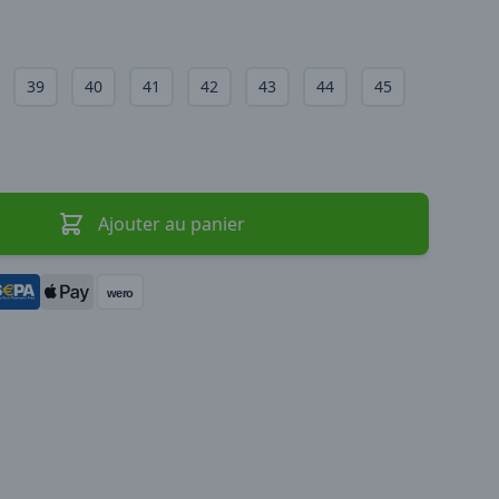
39
40
41
42
43
44
45
Ajouter au panier
wero