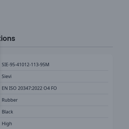
tions
SIE-95-41012-113-95M
Sievi
EN ISO 20347:2022 O4 FO
Rubber
Black
High