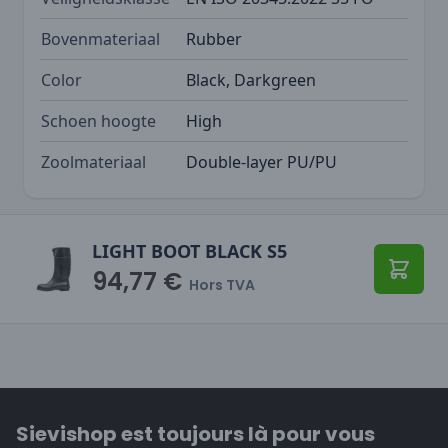
Bovenmateriaal
Rubber
Color
Black, Darkgreen
Schoen hoogte
High
Zoolmateriaal
Double-layer PU/PU
LIGHT BOOT BLACK S5
94,77 €
Ajoute
Hors TVA
Sievishop est toujours là pour vous