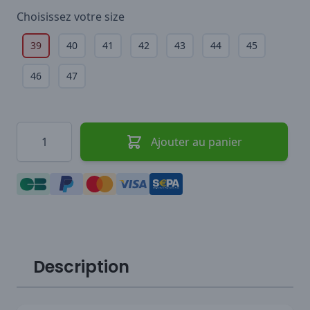
Choisissez votre
size
39
40
41
42
43
44
45
46
47
Quantité
Ajouter au panier
Description