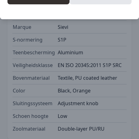
SKU
SIE-44-52363-332-93M
Marque
Sievi
S-normering
S1P
Teenbescherming
Aluminium
Veiligheidsklasse
EN ISO 20345:2011 S1P SRC
Bovenmateriaal
Textile, PU coated leather
Color
Black, Orange
Sluitingssysteem
Adjustment knob
Schoen hoogte
Low
Zoolmateriaal
Double-layer PU/RU