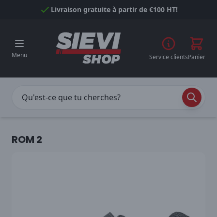
Passer au contenu
Livraison gratuite à partir de €100 HT!
Menu
Service clients
Panier
ROM 2