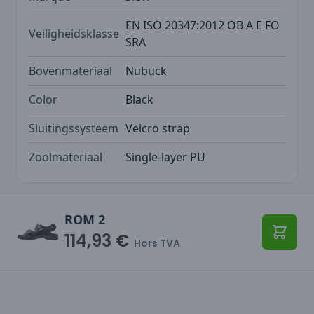
EN ISO 20347:2012 OB A E FO
Veiligheidsklasse
SRA
Bovenmateriaal
Nubuck
Color
Black
Sluitingssysteem
Velcro strap
Zoolmateriaal
Single-layer PU
ROM 2
114,93 €
Ajoute
Hors TVA