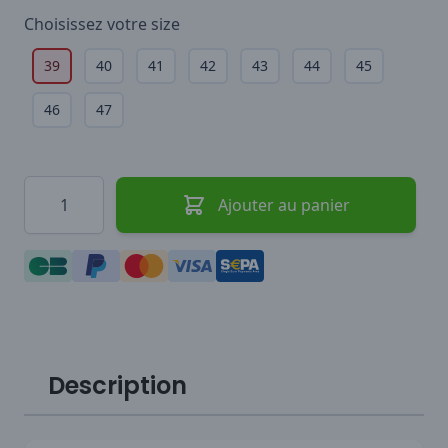
Choisissez votre
size
39
40
41
42
43
44
45
46
47
Quantité
Ajouter au panier
Description