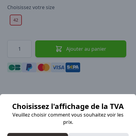
Choisissez votre
size
42
Quantité
Ajouter au panier
Description
Choisissez l'affichage de la TVA
Veuillez choisir comment vous souhaitez voir les
prix.
Produit d’entretien de chaussures, de formule
aqueuse, qui forme une pellicule de protection