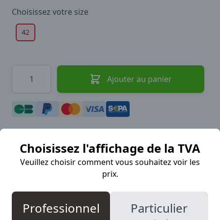
Choisissez votre
size
42
Quantité
Ajouter au panier
Choisissez l'affichage de la TVA
Veuillez choisir comment vous souhaitez voir les
Description
prix.
Professionnel
Particulier
Crème à chaussures 125 ml. Pour l’imprégnation
des coutures et du cuir. Non toxique, ne contient