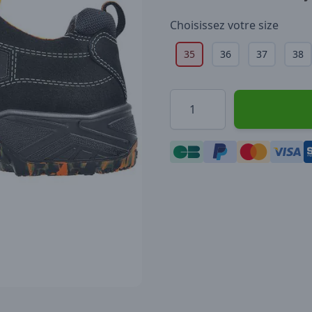
Choisissez votre
size
35
36
37
38
Quantité