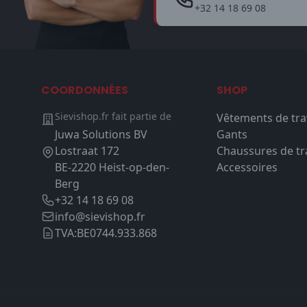
+32 14 18 69 08
COORDONNÉES
SHOP
Sievishop.fr fait partie de
Vêtements de tra
Juwa Solutions BV
Gants
Lostraat 172
Chaussures de tra
BE-2220 Heist-op-den-
Accessoires
Berg
+32 14 18 69 08
info@sievishop.fr
TVA:
BE0744.933.868