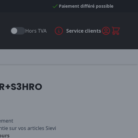
Paiement différé possible
Hors TVA
Service clients
ER+S3HRO
iement
tie sur vos articles Sievi
ours