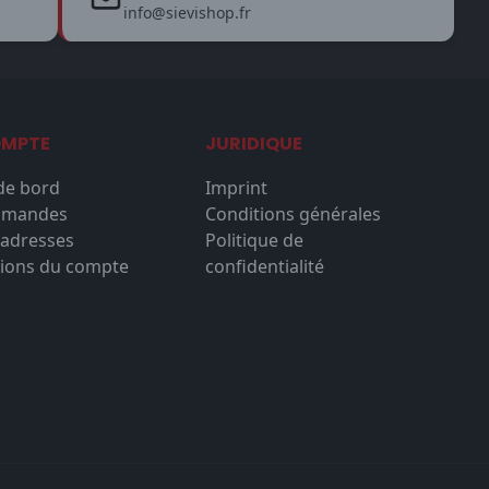
info@sievishop.fr
OMPTE
JURIDIQUE
de bord
Imprint
mmandes
Conditions générales
'adresses
Politique de
ions du compte
confidentialité