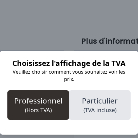
Plus d'informa
Choisissez l'affichage de la TVA
d’un usage intensif.
SKU
Veuillez choisir comment vous souhaitez voir les
anti-perforation en acier.
prix.
les amovibles Dual et le
Marque
elle antidérapante en
S-normering
e adhérence du marché
Professionnel
Particulier
Teenbescherming
(Hors TVA)
(TVA incluse)
Veiligheidsklasse
Bovenmateriaal